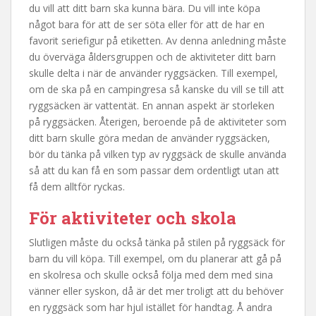
du vill att ditt barn ska kunna bära. Du vill inte köpa
något bara för att de ser söta eller för att de har en
favorit seriefigur på etiketten. Av denna anledning måste
du överväga åldersgruppen och de aktiviteter ditt barn
skulle delta i när de använder ryggsäcken. Till exempel,
om de ska på en campingresa så kanske du vill se till att
ryggsäcken är vattentät. En annan aspekt är storleken
på ryggsäcken. Återigen, beroende på de aktiviteter som
ditt barn skulle göra medan de använder ryggsäcken,
bör du tänka på vilken typ av ryggsäck de skulle använda
så att du kan få en som passar dem ordentligt utan att
få dem alltför ryckas.
För aktiviteter och skola
Slutligen måste du också tänka på stilen på ryggsäck för
barn du vill köpa. Till exempel, om du planerar att gå på
en skolresa och skulle också följa med dem med sina
vänner eller syskon, då är det mer troligt att du behöver
en ryggsäck som har hjul istället för handtag. Å andra