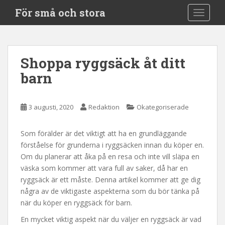
S
För små och stora
TOGGLE
k
i
p
t
Shoppa ryggsäck åt ditt
o
barn
m
a
i
3 augusti, 2020
Redaktion
Okategoriserade
n
c
o
Som förälder är det viktigt att ha en grundläggande
n
förståelse för grunderna i ryggsäcken innan du köper en.
t
Om du planerar att åka på en resa och inte vill släpa en
e
väska som kommer att vara full av saker, då har en
n
ryggsäck är ett måste. Denna artikel kommer att ge dig
t
några av de viktigaste aspekterna som du bör tänka på
när du köper en ryggsäck för barn.
En mycket viktig aspekt när du väljer en ryggsäck är vad