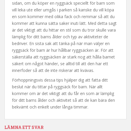
sidan, om du köper en ryggsäck speciellt för barn som
vill leka ute eller umgås i parken så kanske du vill köpa
en som kommer med olika fack och remmar så att du
kommer att kunna sätta saker inuti lätt. Med detta sagt
är det viktigt att du hittar en stil som du tror skulle vara
lämplig för ditt barns ålder och typ av aktiviteter de
bedriver. En sista sak att tänka på när man väljer en
ryggsäck för barn är hur hållbar ryggsäcken är. För att
säkerställa att ryggsäcken är stark nog att hålla barnet
säkert om något händer, se alltid till att den har ett
innerfoder så att de inte riskerar att kvävas.
Förhoppningsvis dessa tips hjälper dig att fatta ditt
beslut när du tittar på ryggsäck för barn. När allt
kommer om är det viktigt att du får en som är lämplig
för ditt barns ålder och aktivitet så att de kan bära den
bekvämt och enkelt under långa timmar.
LÄMNA ETT SVAR