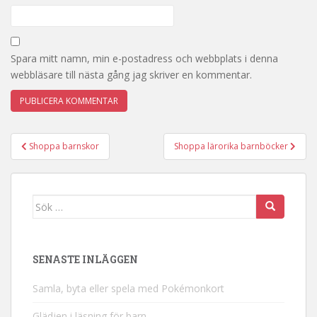
Spara mitt namn, min e-postadress och webbplats i denna
webbläsare till nästa gång jag skriver en kommentar.
Inläggsnavigering
Shoppa barnskor
Shoppa lärorika barnböcker
Sök
efter:
SENASTE INLÄGGEN
Samla, byta eller spela med Pokémonkort
Glädjen i läsning för barn